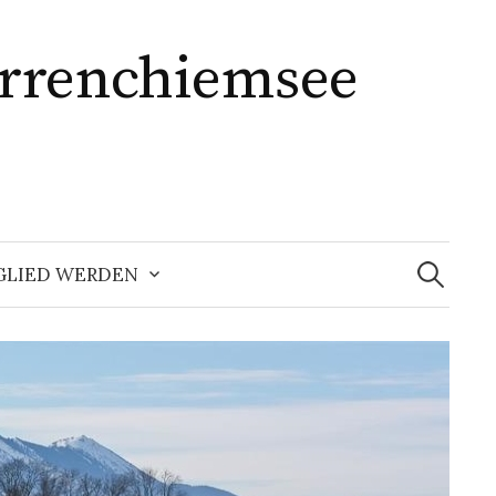
errenchiemsee
Suchen
nach:
GLIED WERDEN