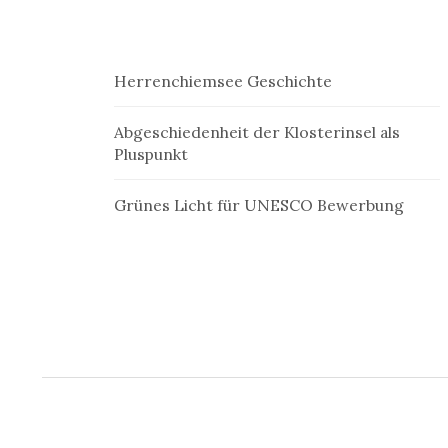
u
n
Herrenchiemsee Geschichte
g
e
Abgeschiedenheit der Klosterinsel als
Pluspunkt
n
Grünes Licht für UNESCO Bewerbung