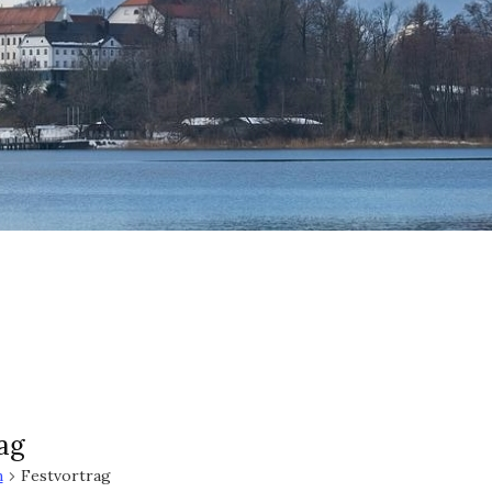
ag
n
Festvortrag