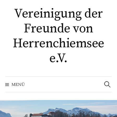
Springe
Vereinigung der
zum
Inhalt
Freunde von
Herrenchiemsee
e.V.
Suchen
nach:
MENÜ